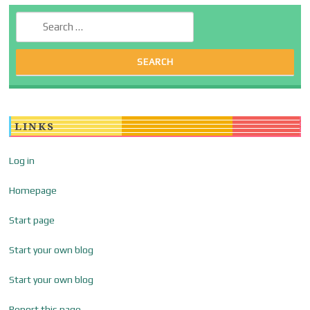
Search for:
LINKS
Log in
Homepage
Start page
Start your own blog
Start your own blog
Report this page